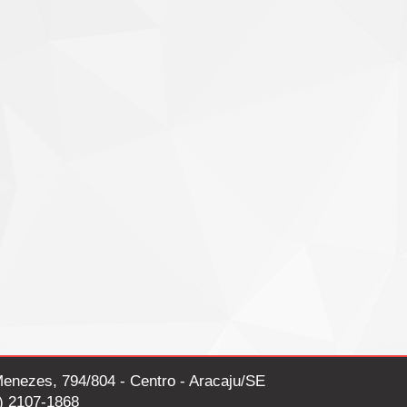
enezes, 794/804 - Centro - Aracaju/SE
) 2107-1868