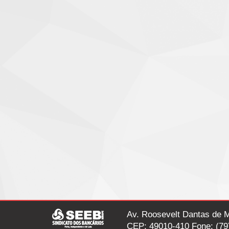
Av. Roosevelt Dantas de M
CEP: 49010-410 Fone: (79