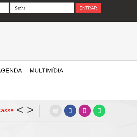
Senha
ENTRAR
AGENDA
MULTIMÍDIA
<
>
Casse
SINDIFISCO/SE abre hoje às 19h o seu 12º