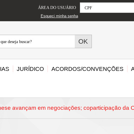
CPF
ÁREA DO USUÁRIO
Esqueci minha senha
OK
?
IAS
JURÍDICO
ACORDOS/CONVENÇÕES
anese avançam em negociações; coparticipação da 