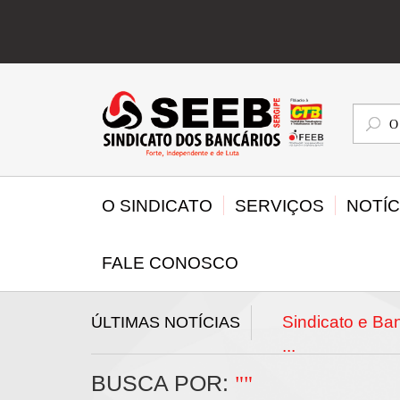
O
que
deseja
buscar
O SINDICATO
SERVIÇOS
NOTÍC
FALE CONOSCO
sta que chega a dobrar
Sindicato e B
ÚLTIMAS NOTÍCIAS
...
BUSCA POR:
""