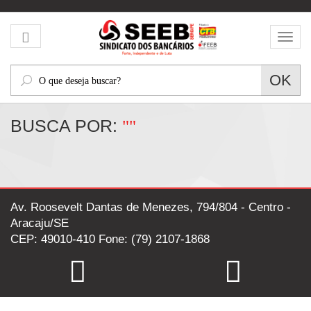
Mos
men
O
OK
que
deseja
BUSCA POR:
""
buscar?
Av. Roosevelt Dantas de Menezes, 794/804 - Centro -
Aracaju/SE
CEP: 49010-410 Fone: (79) 2107-1868