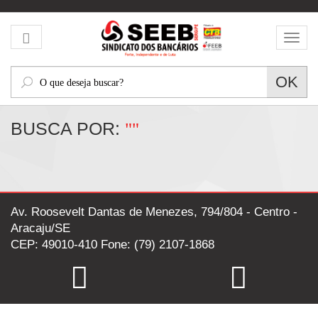
Mos
men
O
OK
que
deseja
BUSCA POR:
""
buscar?
Av. Roosevelt Dantas de Menezes, 794/804 - Centro -
Aracaju/SE
CEP: 49010-410 Fone: (79) 2107-1868