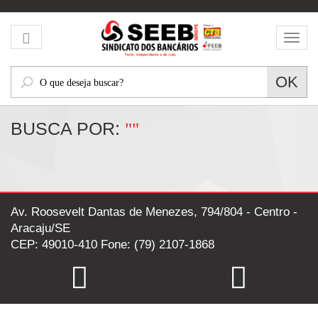
Mos
men
O
OK
que
deseja
BUSCA POR:
""
buscar?
Av. Roosevelt Dantas de Menezes, 794/804 - Centro -
Aracaju/SE
CEP: 49010-410 Fone: (79) 2107-1868