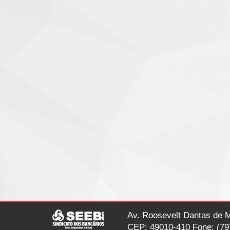
Av. Roosevelt Dantas de M
CEP: 49010-410 Fone: (79