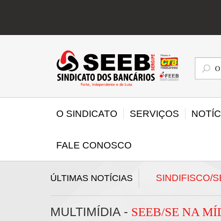
O
que
deseja
buscar
O SINDICATO
SERVIÇOS
NOTÍC
FALE CONOSCO
iro semestre, enquanto banco el...
SINDIFISCO/SE
ÚLTIMAS NOTÍCIAS
MULTIMÍDIA -
SEEB/SE NA MÍ