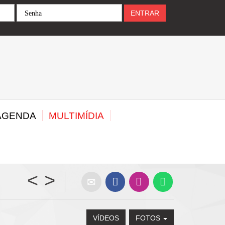
Senha
ENTRAR
AGENDA
MULTIMÍDIA
<
>
Hoje à tarde, SEEB/SE e Banese entram na te
VÍDEOS
FOTOS