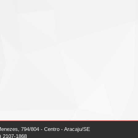
enezes, 794/804 - Centro - Aracaju/SE
) 2107-1868